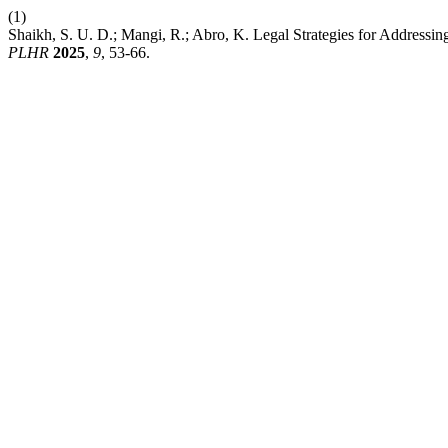
(1)
Shaikh, S. U. D.; Mangi, R.; Abro, K. Legal Strategies for Addressi
PLHR
2025
,
9
, 53-66.